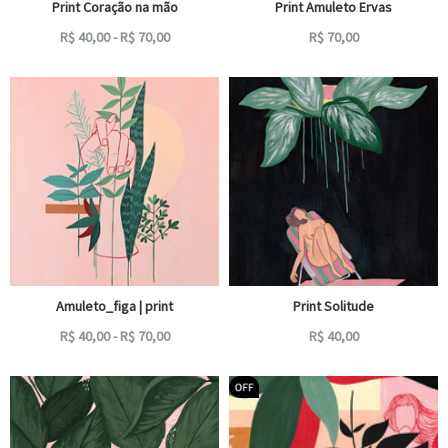
Print Coração na mão
Print Amuleto Ervas
R$
40,00
-
R$
70,00
R$
70,00
Amuleto_figa | print
Print Solitude
R$
40,00
-
R$
70,00
R$
40,00